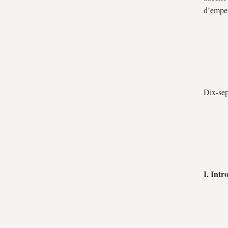
d’emper
Dix-sep
I. Intr