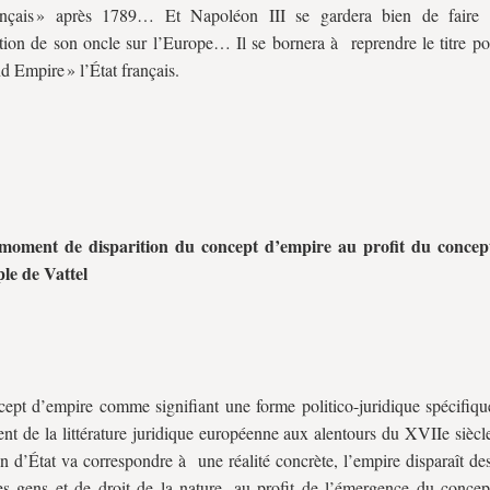
ançais » après 1789… Et Napoléon III se gardera bien de faire r
ion de son oncle sur l’Europe… Il se bornera à reprendre le titre po
d Empire » l’État français.
 moment de disparition du concept d’empire au profit du concept
le de Vattel
ept d’empire comme signifiant une forme politico-juridique spécifique
nt de la littérature juridique européenne aux alentours du XVIIe siècl
on d’État va correspondre à une réalité concrète, l’empire disparaît des
es gens et de droit de la nature, au profit de l’émergence du concept