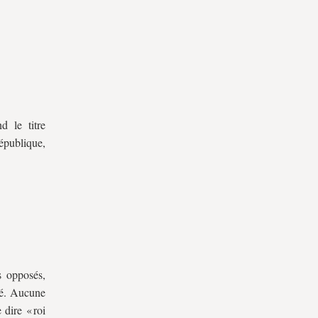
 le titre
épublique,
s opposés,
ité. Aucune
 dire « roi