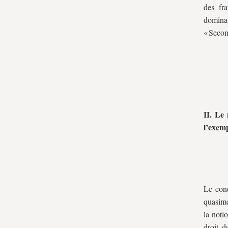
des fr
dominat
« Secon
II. Le
l’exemp
Le conc
quasime
la noti
droit d