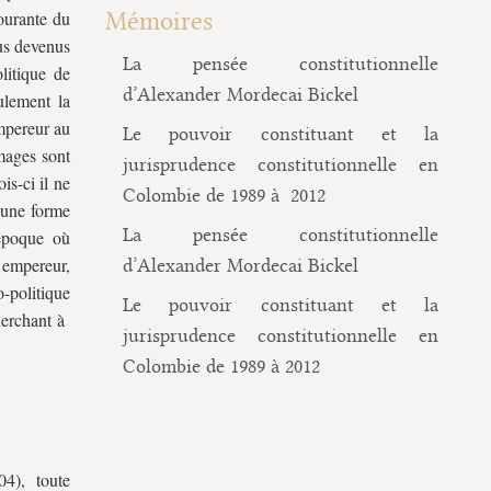
ourante du
Mémoires
us devenus
La pensée constitutionnelle
olitique de
d’Alexander Mordecai Bickel
ulement la
empereur au
Le pouvoir constituant et la
mages sont
jurisprudence constitutionnelle en
is-ci il ne
Colombie de 1989 à 2012
e une forme
La pensée constitutionnelle
 époque où
e empereur,
d’Alexander Mordecai Bickel
o-politique
Le pouvoir constituant et la
herchant à
jurisprudence constitutionnelle en
Colombie de 1989 à 2012
4), toute