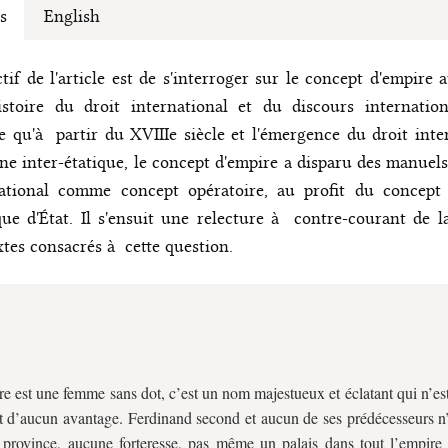
s
English
ctif de l'article est de s'interroger sur le concept d'empire 
istoire du droit international et du discours internationa
 qu'à partir du XVIIIe siècle et l'émergence du droit inte
e inter-étatique, le concept d'empire a disparu des manuels
ational comme concept opératoire, au profit du concept p
que d'État. Il s'ensuit une relecture à contre-courant de l
xtes consacrés à cette question.
e est une femme sans dot, c’est un nom majestueux et éclatant qui n’es
 et d’aucun avantage. Ferdinand second et aucun de ses prédécesseurs n
province, aucune forteresse, pas même un palais dans tout l’empire 