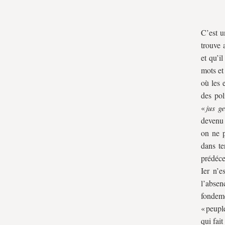
C’est u
trouve 
et qu’i
mots et
où les 
des pol
«
jus g
devenu 
on ne p
dans te
prédéce
Ier n’e
l’absen
fondem
« peupl
qui fai