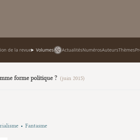
ion de la revue
Volumes
Actualités
Numéros
Auteurs
Thèmes
Pr
omme forme politique ?
(juin 2015)
rialisme
Fantasme