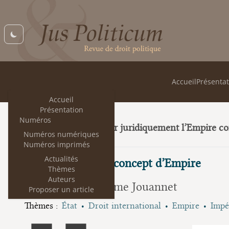
Accueil
Présentat
Accueil
Présentation
Numéros
Peut-on penser juridiquement l’Empire c
14
Numéros numériques
Numéros imprimés
Actualités
La disparition du concept d’Empire
Thèmes
Auteurs
Emmanuelle Tourme Jouannet
Proposer un article
Thèmes :
État
Droit international
Empire
Impé