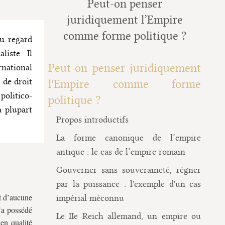
Peut-on penser
juridiquement l’Empire
comme forme politique ?
au regard
liste. Il
Peut-on penser juridiquement
rnational
 de droit
l'Empire comme forme
olitico-
politique ?
a plupart
Propos introductifs
La forme canonique de l’empire
antique : le cas de l’empire romain
Gouverner sans souveraineté, régner
par la puissance : l'exemple d'un cas
t d’aucune
impérial méconnu
’a possédé
Le IIe Reich allemand, un empire ou
en qualité