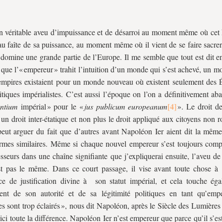
n véritable aveu d’impuissance et de désarroi au moment même où ce
au faîte de sa puissance, au moment même où il vient de se faire sacre
l domine une grande partie de l’Europe. Il me semble que tout est dit 
 que l’« empereur » trahit l’intuition d’un monde qui s’est achevé, un 
empires existaient pour un monde nouveau où existent seulement des É
itiques impérialistes. C’est aussi l’époque on l’on a définitivement a
entium
impérial » pour le «
jus publicum europeanum
». Le droit de
un droit inter-étatique et non plus le droit appliqué aux citoyens non 
eut arguer du fait que d’autres avant Napoléon Ier aient dit la mêm
rmes similaires. Même si chaque nouvel empereur s’est toujours com
sseurs dans une chaîne signifiante que j’expliquerai ensuite, l’aveu d
st pas le même. Dans ce court passage, il vise avant toute chose à
ce de justification divine à son statut impérial, et cela touche ég
ent de son autorité et de sa légitimité politiques en tant qu’emp
es sont trop éclairés », nous dit Napoléon, après le Siècle des Lumières 
t ici toute la différence. Napoléon Ier n’est empereur que parce qu’il s’e