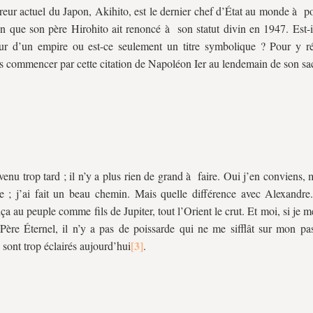
eur actuel du Japon, Akihito, est le dernier chef d’État au monde à po
ien que son père Hirohito ait renoncé à son statut divin en 1947. Est-
ur d’un empire ou est-ce seulement un titre symbolique ? Pour y r
s commencer par cette citation de Napoléon Ier au lendemain de son sac
 venu trop tard ; il n’y a plus rien de grand à faire. Oui j’en conviens, 
le ; j’ai fait un beau chemin. Mais quelle différence avec Alexandre.
ça au peuple comme fils de Jupiter, tout l’Orient le crut. Et moi, si je m
 Père Éternel, il n’y a pas de poissarde qui ne me sifflât sur mon pa
 sont trop éclairés aujourd’hui
.