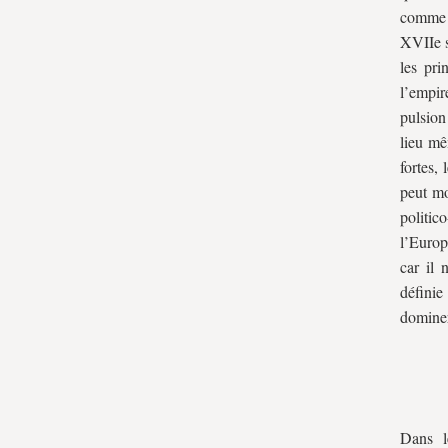
comme t
XVIIe s
les pr
l’empir
pulsion
lieu mê
fortes, 
peut mo
politi
l’Europ
car il 
définie
dominer
Dans 