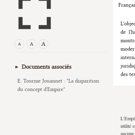
Françai
L'obje
de l'h
montre
A
A
A
modern
intern
juridi
Documents associés
des te
E. Tourme Jouannet : "La disparition
du concept d'Empire"
L’Empir
utilité
aucune 