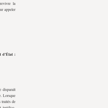
evivre la
ur appeler
 d’État :
 disparaît
e. Lorsque
 traités de
 juridico-