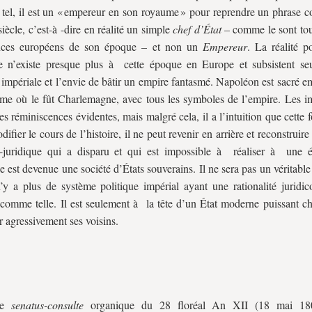
el, il est un « empereur en son royaume » pour reprendre un phrase c
iècle, c’est-à -dire en réalité un simple
chef d’État
– comme le sont to
inces européens de son époque – et non un
Empereur
. La réalité p
e n’existe presque plus à cette époque en Europe et subsistent se
 impériale et l’envie de bâtir un empire fantasmé. Napoléon est sacré 
me où le fût Charlemagne, avec tous les symboles de l’empire. Les i
les réminiscences évidentes, mais malgré cela, il a l’intuition que cette fo
difier le cours de l’histoire, il ne peut revenir en arrière et reconstruir
co-juridique qui a disparu et qui est impossible à réaliser à une
e est devenue une société d’États souverains. Il ne sera pas un véritabl
n’y a plus de système politique impérial ayant une rationalité juridic
 comme telle. Il est seulement à la tête d’un État moderne puissant c
 agressivement ses voisins.
le
senatus-consulte
organique du 28 floréal An XII (18 mai 180