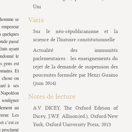
Uni
t homme se
Varia
r empereur
Sur le néo-républicanisme et la
en quelques
science de l'histoire constitutionnelle
monde passé
tats ayant
Actualité des immunités
bandonné le
parlementaires : les enseignements du
s gens est
rejet de la demande de suspension des
romains. Et
poursuites formulée par Henri Guaino
e chose ou
(juin 2014)
paré à ses
e Napoléon
Notes de lecture
 souligner
alement au
A.V. DICEY, The Oxford Edition of
ereur. Les
Dicey, J.W.F. Allison (ed.), Oxford/New
et c’est ce
York, Oxford University Press, 2013
st proclamé