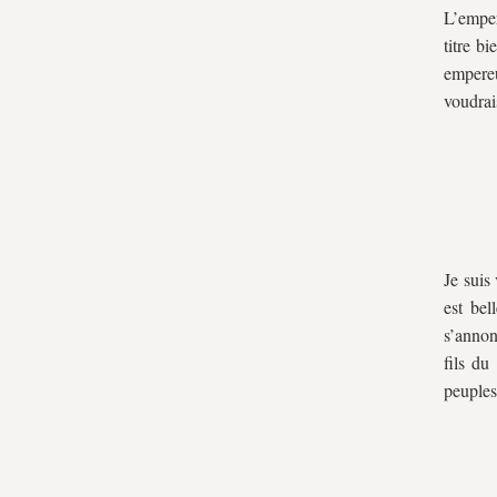
L’emper
titre b
empere
voudrai
Je suis
est bel
s’annon
fils du
peuples