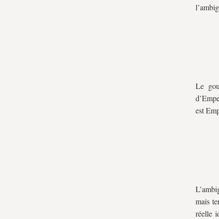
l’ambigu
Le gou
d’Emper
est Emp
L’ambi
mais te
réelle 