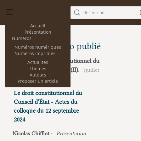
Rechercher...
Accueil
Présentation
Numéros
Dernier numéro publié
Numéros numériques
Numéros imprimés
Le droit constitutionnel du
Actualités
33
Thèmes
Conseil d'État (II).
(juillet
Auteurs
2025)
Proposer un article
Le droit constitutionnel du
Conseil d’État - Actes du
colloque du 12 septembre
2024
Nicolas Chifflot :
Présentation