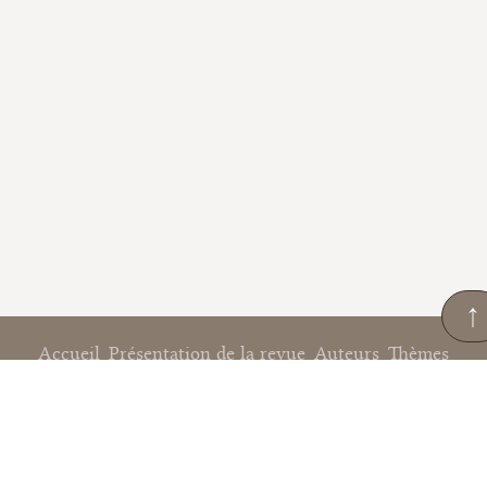
↑
Accueil
Présentation de la revue
Auteurs
Thèmes
Actualités
Tous les numéros
Contact
© 2026 www.juspoliticum.com / Revue internationale de droit politique
Made with 🩶 by RubidiumWeb (2026) .