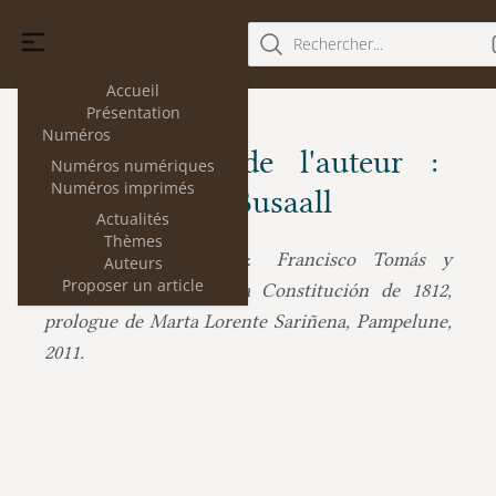
Rechercher...
Accueil
Présentation
Numéros
Les articles de l'auteur :
Numéros numériques
Numéros imprimés
Jean-Baptiste Busaall
Actualités
Thèmes
Jean-Baptiste Busaall :
Francisco Tomás y
Auteurs
Proposer un article
Valiente, Génesis de la Constitución de 1812,
prologue de Marta Lorente Sariñena, Pampelune,
2011.