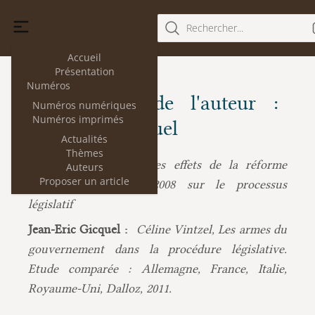
Rechercher...
Accueil
Présentation
Numéros
Les articles de l'auteur :
Numéros numériques
Numéros imprimés
Jean-Eric Gicquel
Actualités
Thèmes
Jean-Eric Gicquel :
Les effets de la réforme
Auteurs
Proposer un article
constitutionnelle de 2008 sur le processus
législatif
Jean-Eric Gicquel :
Céline Vintzel, Les armes du
gouvernement dans la procédure législative.
Etude comparée : Allemagne, France, Italie,
Royaume-Uni, Dalloz, 2011.