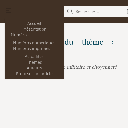
Rechercher...
Accueil
Présentation
Numéros
Les articles du thème :
Numéros numériques
Numéros imprimés
Armée
Actualités
Thèmes
Obligation militaire et citoyenneté
Eric Desmons :
Auteurs
Proposer un article