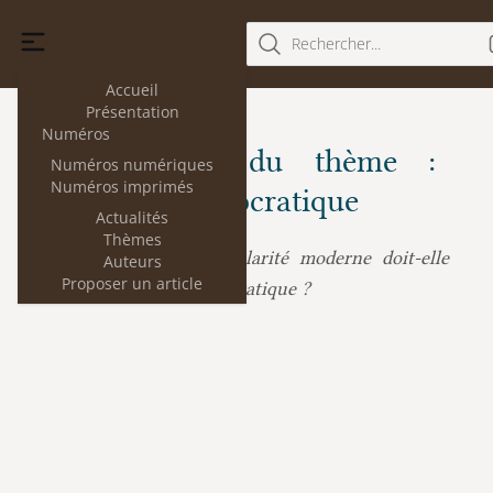
Rechercher...
Accueil
Présentation
Numéros
Les articles du thème :
Numéros numériques
Numéros imprimés
Imitation démocratique
Actualités
Thèmes
L'exemplarité moderne doit-elle
Lucien Jaume :
Auteurs
Proposer un article
être dite de type aristocratique ?