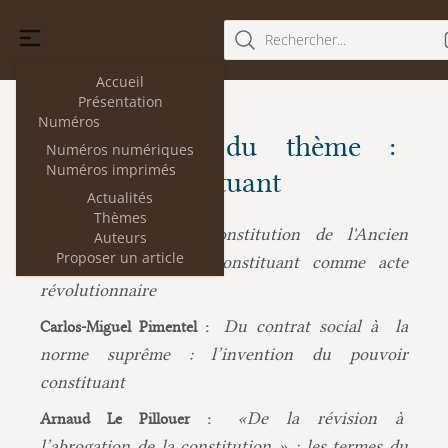
Rechercher...
Accueil
Présentation
Numéros
Les articles du thème :
Numéros numériques
Numéros imprimés
Pouvoir constituant
Actualités
Thèmes
La déconstitution de l'Ancien
Ran Halévi :
Auteurs
Proposer un article
Régime. Le pouvoir constituant comme acte
révolutionnaire
Du contrat social à la
Carlos-Miguel Pimentel :
norme suprême : l’invention du pouvoir
constituant
«De la révision à
Arnaud Le Pillouer :
l’abrogation de la constitution » : les termes du