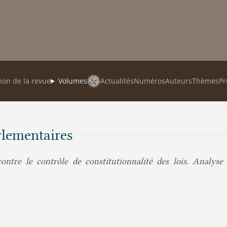
ion de la revue
Volumes
Actualités
Numéros
Auteurs
Thèmes
Pr
rlementaires
ntre le contrôle de constitutionnalité des lois. Analyse 