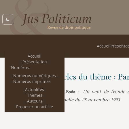
Accueil
Présentat
Accueil
Présentation
Numéros
Les articles du thème : Pa
Numéros numériques
Numéros imprimés
Actualités
Un vent de fronde co
Jean-Sébastien Boda :
Thèmes
constitutionnelle du 25 novembre 1993
Auteurs
Proposer un article