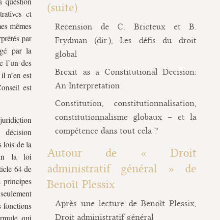
a question
(suite)
ratives et
ermes mêmes
Recension de C. Bricteux et B.
rprétés par
Frydman (dir.), Les défis du droit
rgé par la
global
e l’un des
Brexit as a Constitutional Decision:
il n’en est
An Interpretation
onseil est
Constitution, constitutionnalisation,
constitutionnalisme globaux – et la
uridiction
compétence dans tout cela ?
 décision
 lois de la
Autour de « Droit
in la loi
administratif général » de
ticle 64 de
s principes
Benoît Plessix
seulement
Après une lecture de Benoît Plessix,
s fonctions
Droit administratif général
ormule, qui