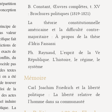
répartition
B. Constant, Œuvres complètes, t. XV
conception
: Brochures politiques (1819-1821)
La théorie constitutionnelle
rincipe de
américaine et la difficulté contre-
as valeur
majoritaire : À propos de la thèse
ifique fait
d’Idris Fassassi
dictions de
 exacts de
Ph. Raynaud, L’esprit de la Ve
onflits, du
République. L’histoire, le régime, le
rocède pas
système
des textes
i en a été
Mémoire
 de trouver
Carl Joachim Friedrich et la liberté
loi de la
politique : La liberté relative de
 des actes
el induire
l’homme dans sa communauté
blique. La