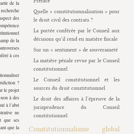
Préface
artir de la
a recherche
Quelle « constitutionnalisation » pour
 aspect des
le droit civil des contrats ?
compétence
La portée conférée par le Conseil aux
titutionnel
décisions qu’il rend en matière fiscale
champ de la
ontroverses
Sur un « sentiment » de souveraineté
nféré à ces
La matière pénale revue par le Conseil
constitutionnel
tionnaliser
Le Conseil constitutionnel et les
ridiction ?
sources du droit constitutionnel
r le projet
e non à des
Le droit des affaires à l’épreuve de la
té à l’abri
jurisprudence du Conseil
trative ne
constitutionnel
nt que ses
vant que la
Constitutionnalisme global