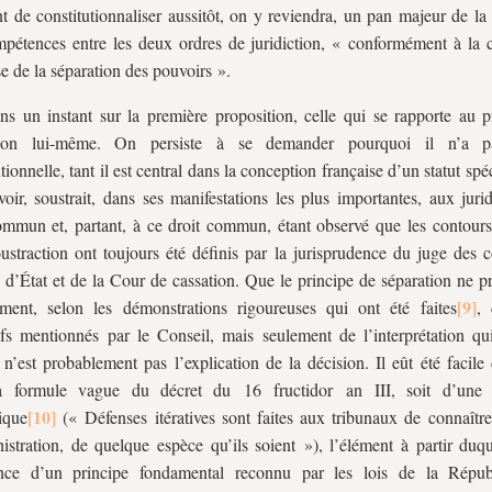
 de constitutionnaliser aussitôt, on y reviendra, un pan majeur de la 
pétences entre les deux ordres de juridiction, « conformément à la 
se de la séparation des pouvoirs ».
s un instant sur la première proposition, celle qui se rapporte au p
tion lui-même. On persiste à se demander pourquoi il n’a p
tionnelle, tant il est central dans la conception française d’un statut spéc
oir, soustrait, dans ses manifestations les plus importantes, aux juri
ommun et, partant, à ce droit commun, étant observé que les contours
oustraction ont toujours été définis par la jurisprudence du juge des c
 d’État et de la Cour de cassation. Que le principe de séparation ne p
ment, selon les démonstrations rigoureuses qui ont été faites
, 
tifs mentionnés par le Conseil, mais seulement de l’interprétation qu
n’est probablement pas l’explication de la décision. Il eût été facile
a formule vague du décret du 16 fructidor an III, soit d’une 
ique
(« Défenses itératives sont faites aux tribunaux de connaître
istration, de quelque espèce qu’ils soient »), l’élément à partir duqu
tence d’un principe fondamental reconnu par les lois de la Répu