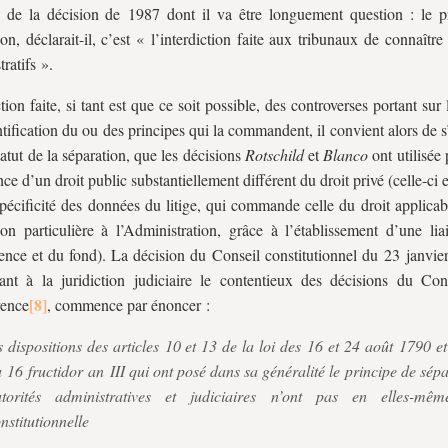
 de la décision de 1987 dont il va être longuement question : le p
ion, déclarait-il, c’est « l’interdiction faite aux tribunaux de connaître 
ratifs ».
tion faite, si tant est que ce soit possible, des controverses portant sur 
entification du ou des principes qui la commandent, il convient alors de s
tatut de la séparation, que les décisions
Rotschild
et
Blanco
ont utilisée
nce d’un droit public substantiellement différent du droit privé (celle-ci es
spécificité des données du litige, qui commande celle du droit applica
tion particulière à l’Administration, grâce à l’établissement d’une li
nce et du fond). La décision du Conseil constitutionnel du 23 janvier
rant à la juridiction judiciaire le contentieux des décisions du Con
rence
, commence par énoncer :
s dispositions des articles 10 et 13 de la loi des 16 et 24 août 1790 e
 16 fructidor an III qui ont posé dans sa généralité le principe de sép
utorités administratives et judiciaires n’ont pas en elles-mêm
nstitutionnelle