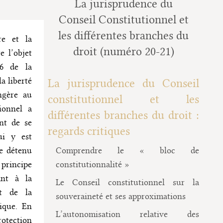
La jurisprudence du
Conseil Constitutionnel et
les différentes branches du
re et la
droit (numéro 20-21)
e l’objet
66 de la
la liberté
La jurisprudence du Conseil
angère au
constitutionnel et les
ionnel a
différentes branches du droit :
ant de se
regards critiques
ui y est
re détenu
Comprendre le « bloc de
principe
constitutionnalité »
ant à la
Le Conseil constitutionnel sur la
et de la
souveraineté et ses approximations
lique. En
L’autonomisation relative des
rotection