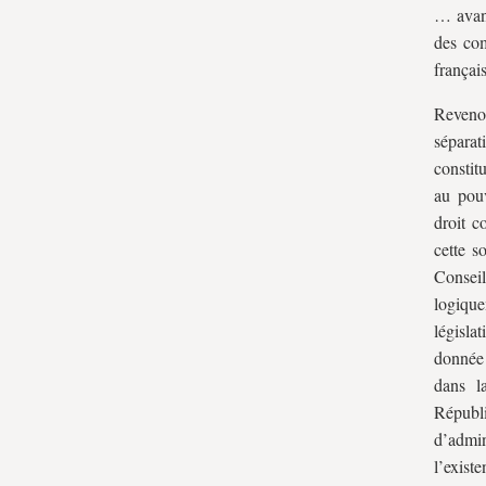
… avant
des com
françai
Revenon
sépara
constitu
au pouv
droit c
cette s
Conseil
logique
législa
donnée 
dans l
Républ
d’admin
l’exis