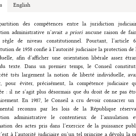
s
English
partition des compétences entre la juridiction judiciai
ction administrative n’avait
a priori
aucune raison de fair
 règle de niveau constitutionnel. Pourtant, l’article 
tution de 1958 confie à l’autorité judiciaire la protection de 
duelle, afin d’afficher une orientation libérale assez étr
 du texte. Dans un premier temps, le Conseil constitut
rété très largement la notion de liberté individuelle, av
er, pour éviter, précisément, la compétence judiciaire q
ée : il ne s’agit plus désormais que du droit de ne pas êt
airement. En 1987, le Conseil a cru devoir consacrer un 
mental reconnu par les lois de la République réserv
iction administrative le contentieux de l’annulation 
ation des actes pris dans l’exercice de la puissance pub
c’est à l’autorité judiciaire qu’un tel principe a dévolu la p