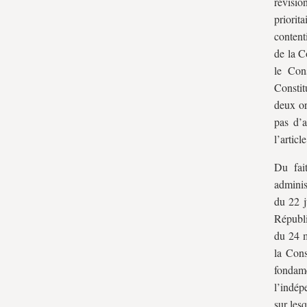
révisio
priorit
content
de la C
le Con
Constit
deux or
pas d’a
l’articl
Du fait
admini
du 22 j
Républ
du 24 m
la Cons
fondam
l’indép
sur les