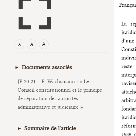
Françai
La ré
juridi
d’une
A
A
A
Consti
indivi
reste
Documents associés
interp
JP 20-21 – P. Wachsmann : « Le
ravis
Conseil constitutionnel et le principe
attach
de séparation des autorités
arbitr
administrative et judiciaire »
fonda
jurid
réform
Sommaire de l'article
1989, 