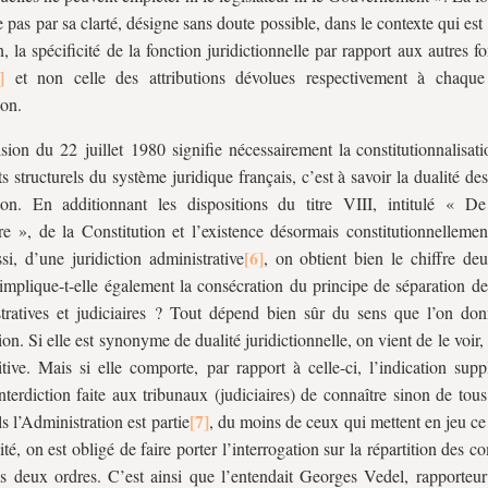
e pas par sa clarté, désigne sans doute possible, dans le contexte qui est 
n, la spécificité de la fonction juridictionnelle par rapport aux autres f
et non celle des attributions dévolues respectivement à chaque
ion.
sion du 22 juillet 1980 signifie nécessairement la constitutionnalisat
its structurels du système juridique français, c’est à savoir la dualité de
tion. En additionnant les dispositions du titre VIII, intitulé « De 
ire », de la Constitution et l’existence désormais constitutionnellemen
ssi, d’une juridiction administrative
, on obtient bien le chiffre d
 implique-t-elle également la consécration du principe de séparation de
tratives et judiciaires ? Tout dépend bien sûr du sens que l’on don
ion. Si elle est synonyme de dualité juridictionnelle, on vient de le voir,
itive. Mais si elle comporte, par rapport à celle-ci, l’indication sup
nterdiction faite aux tribunaux (judiciaires) de connaître sinon de tous 
s l’Administration est partie
, du moins de ceux qui mettent en jeu ce 
cité, on est obligé de faire porter l’interrogation sur la répartition des 
es deux ordres. C’est ainsi que l’entendait Georges Vedel, rapporteur