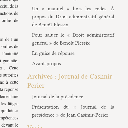
celui de la
Un « manuel » hors les codes. À
onctions de
propos du Droit administratif général
 ordre de
de Benoît Plessix
Pour saluer le « Droit administratif
ion de l’un
général » de Benoît Plessix
s ordres de
l’autorité
En guise de réponse
t garantie,
Avant-propos
eux… Cette
s autorités
Archives : Journal de Casimir-
ne à cette
Perier
 la réponse
plémentaire
Journal de la présidence
les litiges
Présentation du « Journal de la
qui fait sa
présidence » de Jean Casimir-Perier
compétences
 devant le
Varia