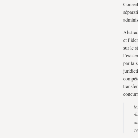
Conseil
séparat
administ
Abstrac
et l’id
sur le s
l’existe
par la 
juridic
compéte
transfé
concur
le
du
a
co