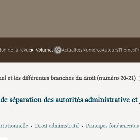
ion de la revue
Volumes
Actualités
Numéros
Auteurs
Thèmes
Pr
el et les différentes branches du droit (numéro 20-21)
(
 de séparation des autorités administrative et 
titutionnelle
Droit administratif
Principes fondamentaux