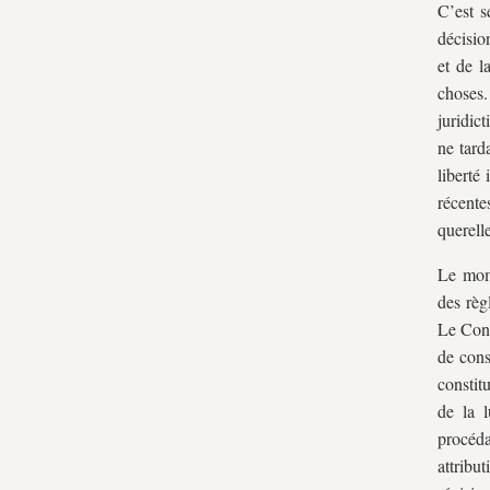
C’est s
décisio
et de l
choses
juridict
ne tard
liberté
récente
querell
Le mome
des règ
Le Cons
de cons
constitu
de la l
procéd
attribu