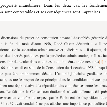
 propriété immobilière. Dans les deux cas, les fondemen
on sont contestables et ses conséquences sont imprécises.
 discussions du projet de constitution devant l’Assemblée générale 
, à la fin du mois d’août 1958, René Cassin déclarait : « Il ne
utionnaliser la séparation administrative et judiciaire » – il ajoutait, d
ion des libertés publiques par la juridiction administrative, « Il ne f
ons l’air de reculer dans ce qui est tout de même un de nos titres
».
le 66, alors en discussion, de la Constitution du 4 octobre 1958, lorsqu’i
e peut être arbitrairement détenu. L’autorité judiciaire, gardienne de
uelle, assure le respect de ce principe dans les conditions prévues par
bien une règle relative à la répartition des compétences entre les deu
tion. Le fait que le Conseil constitutionnel n’avait nullement été p
exercer un contrôle du respect par le Parlement de dispositions autr
s 34 et 37 avait conduit à ne pas attacher une importance particulière 