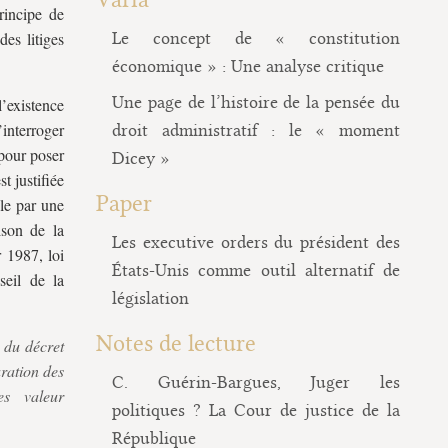
rincipe de
des litiges
Le concept de « constitution
économique » : Une analyse critique
Une page de l’histoire de la pensée du
l’existence
’interroger
droit administratif : le « moment
 pour poser
Dicey »
t justifiée
Paper
ble par une
aison de la
Les executive orders du président des
 1987, loi
États-Unis comme outil alternatif de
seil de la
législation
Notes de lecture
t du décret
aration des
C. Guérin-Bargues, Juger les
es valeur
politiques ? La Cour de justice de la
République