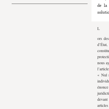
I. Le champ de l’article 66 de la
de la
Constitution : de l’expansion au
soluti
repli
Genèse
L
Expansions et rétractions
ors des
La liberté individuelle aujourd’hui
d’État
II. L’inutile invention de principes
constit
fondamentaux au fondement fragile
protect
et au contenu imprécis
nous ay
Quel fondement ?
l’artic
« Nul n
Quelle portée ?
individ
énonce 
juridic
devant 
article