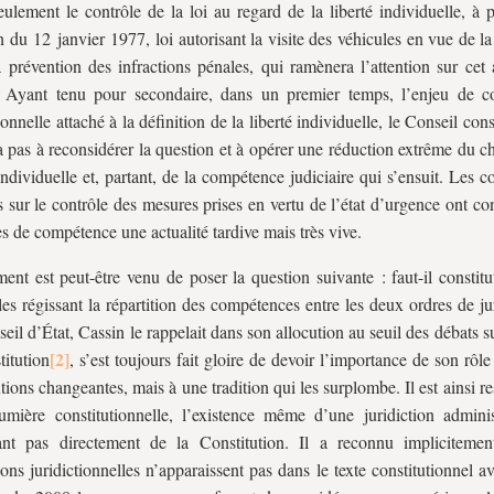
eulement le contrôle de la loi au regard de la liberté individuelle, à p
n du 12 janvier 1977, loi autorisant la visite des véhicules en vue de l
a prévention des infractions pénales, qui ramènera l’attention sur cet
. Ayant tenu pour secondaire, dans un premier temps, l’enjeu de 
ionnelle attaché à la définition de la liberté individuelle, le Conseil cons
a pas à reconsidérer la question et à opérer une réduction extrême du 
 individuelle et, partant, de la compétence judiciaire qui s’ensuit. Les c
s sur le contrôle des mesures prises en vertu de l’état d’urgence ont co
es de compétence une actualité tardive mais très vive.
nt est peut-être venu de poser la question suivante : faut-il constitu
les régissant la répartition des compétences entre les deux ordres de ju
eil d’État, Cassin le rappelait dans son allocution au seuil des débats su
titution
, s’est toujours fait gloire de devoir l’importance de son rôl
tions changeantes, mais à une tradition qui les surplombe. Il est ainsi res
umière constitutionnelle, l’existence même d’une juridiction adminis
ant pas directement de la Constitution. Il a reconnu impliciteme
tions juridictionnelles n’apparaissent pas dans le texte constitutionnel a