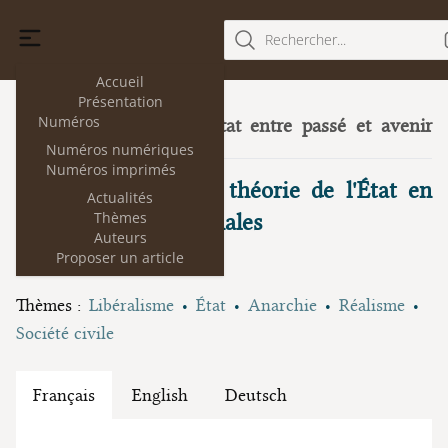
Rechercher...
Accueil
Présentation
Numéros
La théorie de l'État entre passé et avenir
8
(juillet 2012)
Numéros numériques
Numéros imprimés
Le bel avenir de la théorie de l'État en
Actualités
Thèmes
Relations internationales
Auteurs
Proposer un article
Dario Battistella
Thèmes :
Libéralisme
État
Anarchie
Réalisme
Société civile
Français
English
Deutsch