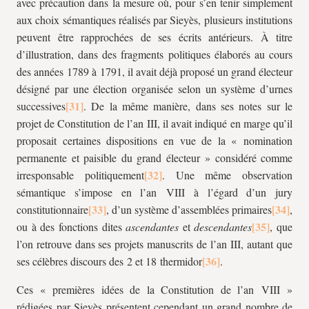
avec précaution dans la mesure où, pour s’en tenir simplement
aux choix sémantiques réalisés par Sieyès, plusieurs institutions
peuvent être rapprochées de ses écrits antérieurs. À titre
d’illustration, dans des fragments politiques élaborés au cours
des années 1789 à 1791, il avait déjà proposé un grand électeur
désigné par une élection organisée selon un système d’urnes
successives
. De la même manière, dans ses notes sur le
projet de Constitution de l’an III, il avait indiqué en marge qu’il
proposait certaines dispositions en vue de la « nomination
permanente et paisible du grand électeur » considéré comme
irresponsable politiquement
. Une même observation
sémantique s’impose en l’an VIII à l’égard d’un jury
constitutionnaire
, d’un système d’assemblées primaires
,
ou à des fonctions dites
ascendantes
et
descendantes
, que
l’on retrouve dans ses projets manuscrits de l’an III, autant que
ses célèbres discours des 2 et 18 thermidor
.
Ces « premières idées de la Constitution de l’an VIII »
rédigées par Sieyès présentent cependant un grand nombre de