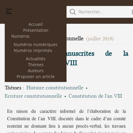
Rechercher...
Accueil
Présentation
Numéros
Histoire constitutionnelle
22
(juillet 2019)
Numéros numériques
Numéros imprimés
Les sources manuscrites de la
Actualités
Constitution de l’an VIII
Thèmes
Auteurs
Sylvain Bloquet
Proposer un article
Thèmes :
Histoire constitutionnelle
Ecriture constitutionnelle
Constitution de l'an VIII
En raison du caractère informel de l’élaboration de la
Constitution de l’an VIII, discutée dans le cadre d’un comité
restreint ne donnant lieu à aucun procès-verbal, les travaux