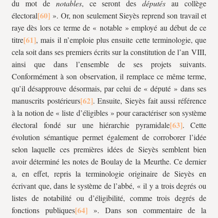
du mot de
notables
, ce seront des
députés
au collège
électoral
». Or, non seulement Sieyès reprend son travail et
raye dès lors ce terme de «
notable »
employé au début de ce
titre
, mais il n’emploie plus ensuite cette terminologie, que
cela soit dans ses premiers écrits sur la constitution de l’an VIII,
ainsi que dans l’ensemble de ses projets suivants.
Conformément à son observation, il remplace ce même terme,
qu’il désapprouve désormais, par celui de «
député »
dans ses
manuscrits postérieurs
. Ensuite, Sieyès fait aussi référence
à la notion de « liste d’éligibles » pour caractériser son système
électoral fondé sur une hiérarchie pyramidale
. Cette
évolution sémantique permet également de corroborer l’idée
selon laquelle ces premières idées de Sieyès semblent bien
avoir déterminé les notes de Boulay de la Meurthe. Ce dernier
a, en effet, repris la terminologie originaire de Sieyès en
écrivant que, dans le système de l’abbé, « il y a trois degrés ou
listes de notabilité ou d’éligibilité, comme trois degrés de
fonctions publiques
». Dans son commentaire de la