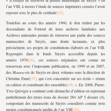
« d’essayer de retrouver la pensée authentique de Sieyès » en
l’an VIII, à travers l’étude de sources imprimées censées l’avoir
exposée avec le plus de certitude
.
Toutefois au cours des années 1960, le don réalisé par les
descendants de Fortoul de leurs archives familiales aux
Archives nationales permet de retrouver une partie des sources
manuscrites de Sieyès, sans doute lacunaire, et, plus
précisément, ses projets de constitutions élaborés en l’an VIII.
Regroupés dans le fonds Sieyès accessible depuis les
années 1970
, ces sources originaires ont connu un
renouveau avec l’imposante publication, en 1999 et en 2007,
des
Manuscrits
de Sieyès en deux volumes sous la direction de
Christine Fauré
, qui s’est concentrée sur ses écrits « réunis
en cahiers et constituant des ensembles
». En 2008,
Pierre-
Yves Quiviger a continué cette démarche d’édition en reprenant
partiellement des textes issus du dossier 284 AP 5 dossier (4),
comportant des manuscrits de Sieyès considérés comme trois
projets constitutionnels inédits de l’an VIII
.