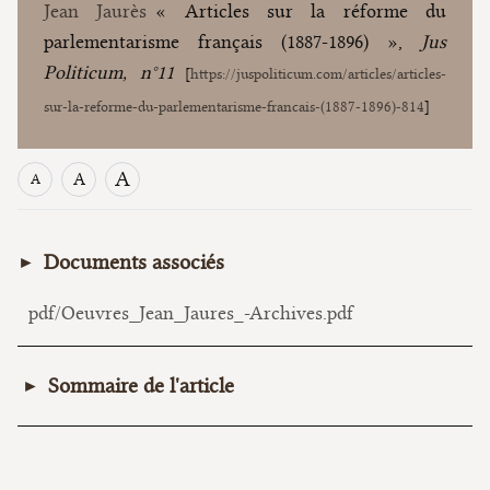
Jean Jaurès
« Articles sur la réforme du
parlementarisme français (1887-1896) »,
Jus
Politicum, n°11
[
https://juspoliticum.com/articles/articles-
sur-la-reforme-du-parlementarisme-francais-(1887-1896)-814
]
A
A
A
Documents associés
pdf/Oeuvres_Jean_Jaures_-Archives.pdf
Sommaire de l'article
ÉDITORIAUX DE JEAN JAURES