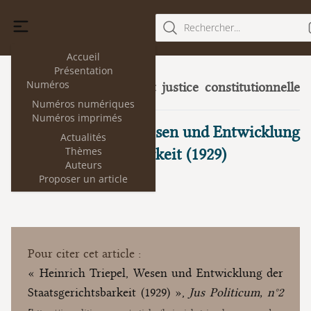
Rechercher...
Accueil
Présentation
Numéros
Droit, politique et justice constitutionnelle
2
(septembre 2009)
Numéros numériques
Numéros imprimés
Heinrich Triepel, Wesen und Entwicklung
Actualités
Thèmes
der Staatsgerichtsbarkeit (1929)
Auteurs
Proposer un article
Pour citer cet article :
« Heinrich Triepel, Wesen und Entwicklung der
Staatsgerichtsbarkeit (1929) »,
Jus Politicum, n°2