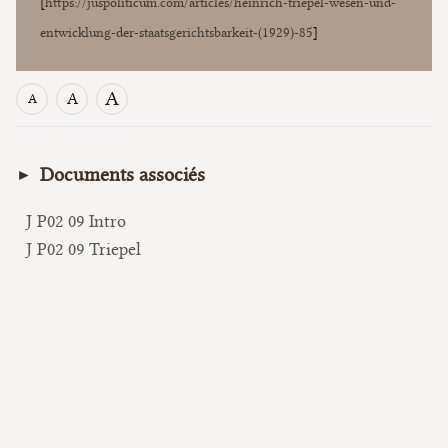
[
https://juspoliticum.com/articles/heinrich-triepel-wesen-und-
entwicklung-der-staatsgerichtsbarkeit-(1929)-85
]
A
A
A
Documents associés
J P02 09 Intro
J P02 09 Triepel