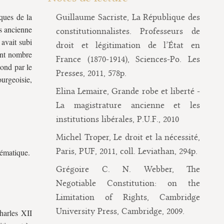
iques de la
Guillaume Sacriste, La République des
ns ancienne
constitutionnalistes. Professeurs de
avait subi
droit et légitimation de l’État en
ent nombre
France (1870-1914), Sciences-Po. Les
ond par le
Presses, 2011, 578p.
urgeoisie,
Elina Lemaire, Grande robe et liberté -
La magistrature ancienne et les
institutions libérales, P.U.F., 2010
Michel Troper, Le droit et la nécessité,
Paris, PUF, 2011, coll. Leviathan, 294p.
chématique.
Grégoire C. N. Webber, The
Negotiable Constitution: on the
Limitation of Rights, Cambridge
University Press, Cambridge, 2009.
harles XII