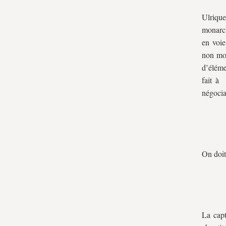
Ulrique
monarch
en voie
non moi
d’éléme
fait à 
négocian
On doit 
La capt