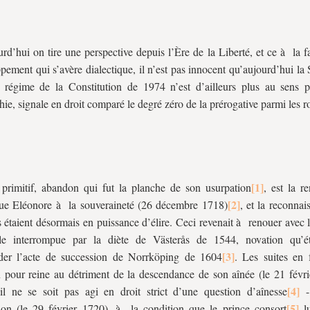
urd’hui on tire une perspective depuis l’Ère de la Liberté, et ce à la 
pement qui s’avère dialectique, il n’est pas innocent qu’aujourd’hui la
 régime de la Constitution de 1974 n’est d’ailleurs plus au sens 
ie, signale en droit comparé le degré zéro de la prérogative parmi les r
 primitif, abandon qui fut la planche de son usurpation
, est la r
ue Eléonore à la souveraineté (26 décembre 1718)
, et la reconna
ts étaient désormais en puissance d’élire. Ceci revenait à renouer avec l
ale interrompue par la diète de Västerås de 1544, novation qu’é
ider l’acte de succession de Norrköping de 1604
. Les suites en 
n pour reine au détriment de la descendance de son aînée (le 21 févri
il ne se soit pas agi en droit strict d’une question d’aînesse
-
ion (le 29 février 1720), à la condition que le prince consort
lu