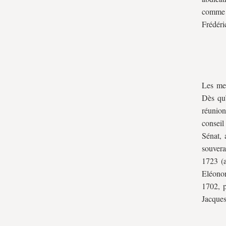
comme 
Frédéric
Les mes
Dès qu’
réunion
consei
Sénat, 
souvera
1723 (a
Eléonor
1702, p
Jacques 