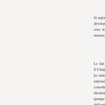
Si aujo
dévelop
sous le
monarch
Le fait
d’Ulriq
les éta
nation
consol
électio
quoiqu’
abdicat