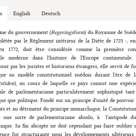
s
English
Deutsch
rme du gouvernement (
Regeringsform
) du Royaume de Suède
létée par le Règlement intérieur de la Diète de 1723 -, e
'en 1772, doit être considérée comme la première cons
lle moderne dans l'histoire de l'Europe continentale.
ue par les juristes et historiens étrangers, elle servit de 
que au modèle constitutionnel suédois durant l'ère de la
tstiden
), au cours de laquelle ce pays connut une expérie
ale de parlementarisme particulièrement sophistiqué tant
que que politique. Fondé sur un principe d'unité de pouvoir 
ats et au détriment du principe monarchique, la Constitutio
t une sorte de parlementarisme absolu, à l'antipode d
nique. Sa fin abrupte ne doit cependant pas faire oublier 
ence fut structurante pour les développements ultérieurs