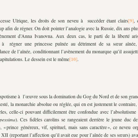
cesse Ulrique, les droits de son neveu à succéder étant clairs
, 
p afin de régner. On doit pointer l’analogie avec la Russie, dix ans plus
ènement d’Anna Ivanovna. Aux deux cas, le parti de la liberté aris
e à régner une princesse puînée au détriment de sa sœur aînée,
ance de l’aînée, conditionnant l’avènement du monarque qu’il assujetti
apitulations. Le dessein est le même
.
espotisme à l’œuvre sous la domination du Gog du Nord et de son grand
étesté, la monarchie absolue ou réglée, qui en est justement le contraire,
èles, celle-ci pouvant difficilement être confondue avec l’absolutisme 
 pessima
). Ces fidèles carolins se rangeaient derrière le jeune duc de
, « prince généreux, vif, spirituel, mais sans caractère », ce neveu o
 XII (reportant l’affection qu’il avait eue pour l’aînée de ses sœurs) ava