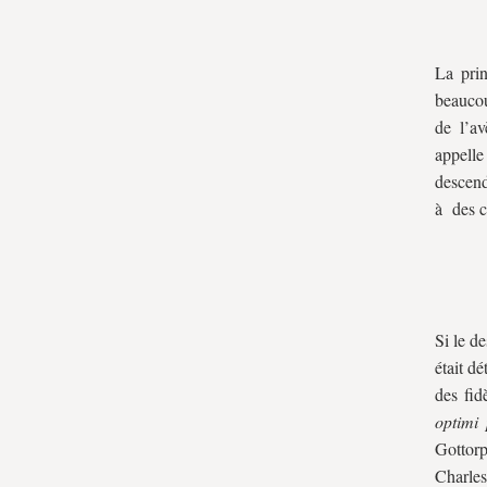
La prin
beaucou
de l’av
appell
descend
à des c
Si le d
était d
des fid
optimi
Gottorp
Charles