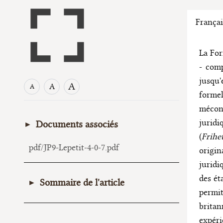
Françai
La Fo
- comp
jusqu
A
A
A
forme
méconn
juridi
Documents associés
(
Frihe
pdf/JP9-Lepetit-4-0-7.pdf
origin
juridi
des ét
Sommaire de l'article
permi
TROISIÈME PARTIE : L’IMPASSE.
britan
LE MODÈLE INABOUTI DU
expéri