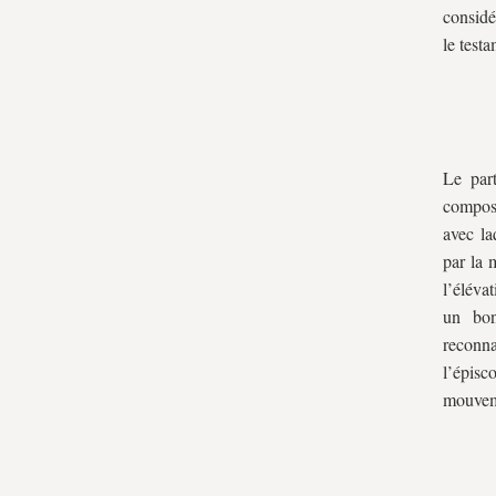
considé
le test
Le part
composé
avec la
par la 
l’élévat
un bon
reconn
l’épisc
mouvem