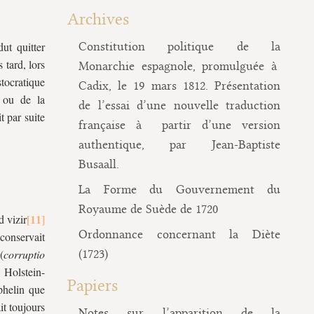
Archives
dut quitter
Constitution politique de la
 tard, lors
Monarchie espagnole, promulguée à
tocratique
Cadix, le 19 mars 1812. Présentation
 ou de la
de l’essai d’une nouvelle traduction
t par suite
française à partir d’une version
authentique, par Jean-Baptiste
Busaall.
La Forme du Gouvernement du
Royaume de Suède de 1720
 vizir
Ordonnance concernant la Diète
 conservait
(
corruptio
(1723)
 Holstein-
Papiers
rphelin que
it toujours
Notes sur l’apparition de la