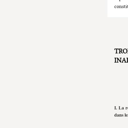
PARLEMENTARISME
consti
[V. la suite Partie 6]
TRO
INA
I. La r
dans l