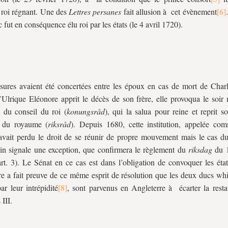
roi régnant. Une des
Lettres persanes
fait allusion à cet évènement
 fut en conséquence élu roi par les états (le 4 avril 1720).
ures avaient été concertées entre les époux en cas de mort de Char
Ulrique Eléonore apprit le décès de son frère, elle provoqua le soi
 du conseil du roi (
konungsråd
), qui la salua pour reine et reprit 
l du royaume (
riksråd
). Depuis 1680, cette institution, appelée c
avait perdu le droit de se réunir de propre mouvement mais le cas d
in signale une exception, que confirmera le règlement du
riksdag
du 1
rt. 3). Le Sénat en ce cas est dans l’obligation de convoquer les état
e a fait preuve de ce même esprit de résolution que les deux ducs whi
ar leur intrépidité
, sont parvenus en Angleterre à écarter la resta
III.