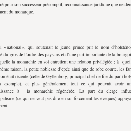
ré pour son successeur présomptif, reconnaissance juridique que ne dém
ament du monarque.
i « national », qui soutenait le jeune prince prit le nom d’holsténois
 du gros de l’ordre des paysans et d’une part importante de la bourgoi
quelle la monarchie en soi entretient une relation privilégiée ; à quoi 
même raison, la petite noblesse d’épée ainsi que de robe courte, les fa
ion était récente (celle de Gyllenborg, principal chef de file du parti hols
 exemple), et plus généralement tout ce qui pouvait avoir un
aissance à la monarchie régénérée. La part du clergé influ
opalisme (ce qui ne veut pas dire en soi forcément les évêques) appuya
ent.