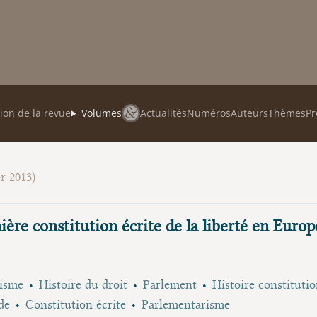
ion de la revue
Volumes
Actualités
Numéros
Auteurs
Thèmes
Pr
r 2013)
re constitution écrite de la liberté en Europe
lisme
Histoire du droit
Parlement
Histoire constitutio
de
Constitution écrite
Parlementarisme