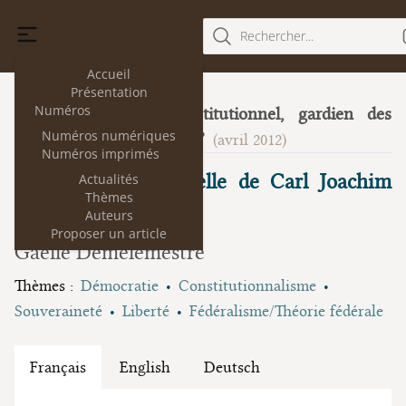
Rechercher...
Accueil
Présentation
Numéros
Le Conseil constitutionnel, gardien des
7
Numéros numériques
libertés publiques?
(avril 2012)
Numéros imprimés
La pensée processuelle de Carl Joachim
Actualités
Thèmes
Friedrich
Auteurs
Proposer un article
Gaëlle Demelemestre
Thèmes :
Démocratie
Constitutionnalisme
Souveraineté
Liberté
Fédéralisme/Théorie fédérale
Français
English
Deutsch