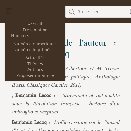
Rechercher...
Accueil
Présentation
Numéros
Les articles de l'auteur :
Numéros numériques
Numéros imprimés
Benjamin Lecoq
Actualités
Thèmes
Benjamin Lecoq :
M. Albertone et M. Troper
Auteurs
Proposer un article
(dir.), La Représentation politique. Anthologie
(Paris, Classiques Garnier, 2011)
, Benjamin Lecoq :
Citoyenneté et nationalité
sous la Révolution française : histoire d’un
imbroglio conceptuel
Benjamin Lecoq :
L’office assumé par le Conseil
d’État dans l’examen préalable des projets de loi