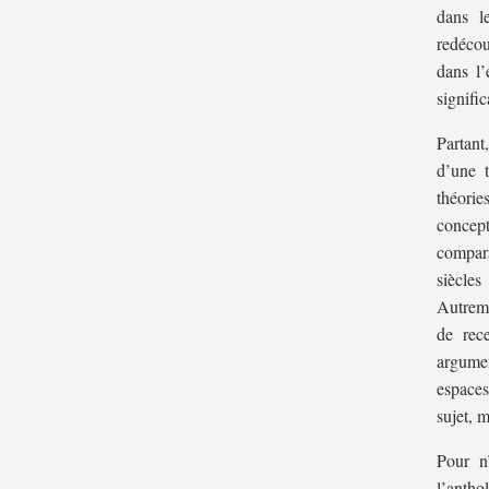
dans l
redécou
dans l’
signific
Partant
d’une t
théorie
concept
compara
siècles
Autreme
de rece
argumen
espaces
sujet, 
Pour n’
l’antho