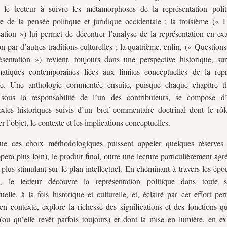
t le lecteur à suivre les métamorphoses de la représentation poli
ire de la pensée politique et juridique occidentale ; la troisième (« 
sation ») lui permet de décentrer l’analyse de la représentation en ex
on par d’autres traditions culturelles ; la quatrième, enfin, (« Question
ésentation ») revient, toujours dans une perspective historique, sur
atiques contemporaines liées aux limites conceptuelles de la repr
e. Une anthologie commentée ensuite, puisque chaque chapitre th
é sous la responsabilité de l’un des contributeurs, se compose 
xtes historiques suivis d’un bref commentaire doctrinal dont le rôl
r l’objet, le contexte et les implications conceptuelles.
ue ces choix méthodologiques puissent appeler quelques réserves
pera plus loin), le produit final, outre une lecture particulièrement agr
 plus stimulant sur le plan intellectuel. En cheminant à travers les épo
s, le lecteur découvre la représentation politique dans toute s
uelle, à la fois historique et culturelle, et, éclairé par cet effort p
en contexte, explore la richesse des significations et des fonctions q
 (ou qu’elle revêt parfois toujours) et dont la mise en lumière, en e