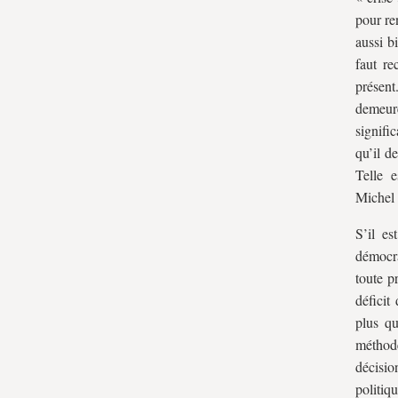
B. L’imbrication des focales
pour re
II. Une poétique de la représentation
aussi b
politique
faut re
A. Une linguistique de la représentation
présent.
demeure
B. Une rhétorique de la représentation
signifi
qu’il de
Telle 
Michel 
S’il es
démocra
toute p
déficit
plus qu
méthod
décisi
politiq