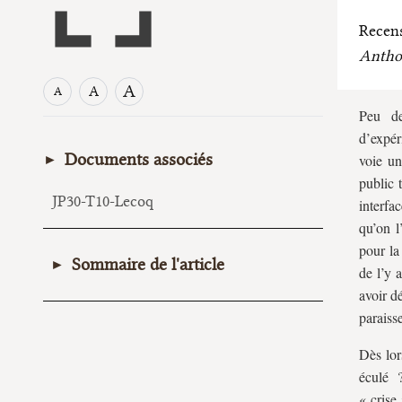
Recens
Antho
A
A
A
Peu de
d’expér
Documents associés
voie un
public 
JP30-T10-Lecoq
interfa
qu’on l
pour la
Sommaire de l'article
de l’y 
avoir d
I. Une histoire intellectuelle de la
paraiss
représentation politique
Dès lor
A. L’histoire des concepts est‑elle
éculé 
possible ?
« crise 