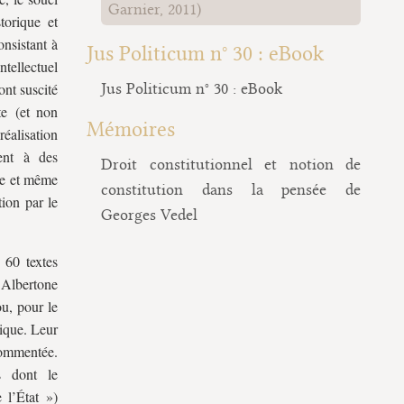
Garnier, 2011)
torique et
onsistant à
Jus Politicum n° 30 : eBook
ntellectuel
ont suscité
Jus Politicum n° 30 : eBook
te (et non
Mémoires
réalisation
nent à des
Droit constitutionnel et notion de
que et même
constitution dans la pensée de
ion par le
Georges Vedel
 60 textes
. Albertone
u, pour le
tique. Leur
 commentée.
s dont le
 l’État »)