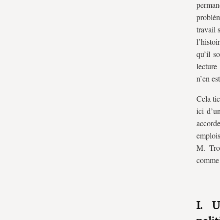
perman
problém
travail
l’histoi
qu’il s
lecture
n’en est
Cela tie
ici d’u
accorde
emploi
M. Trop
comme u
I. U