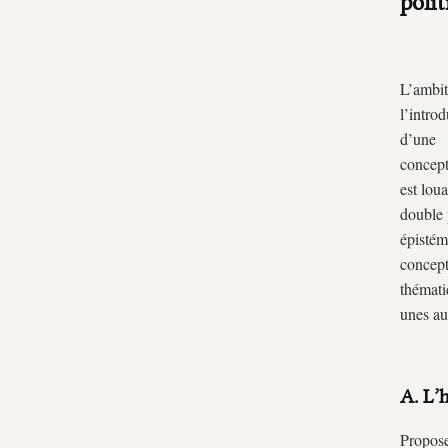
poli
L’ambit
l’intro
d’une 
concept
est lou
double 
épistém
concept
thémati
unes au
A. L’h
Propos