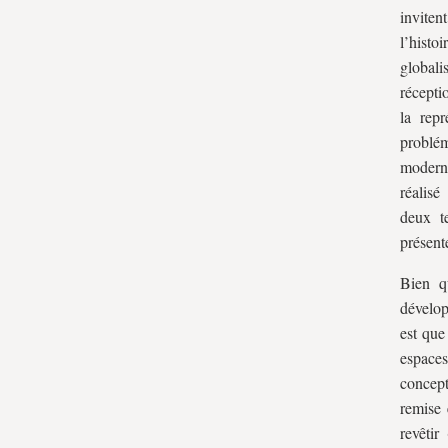
inviten
l’histo
globali
récepti
la repr
problém
modern
réalis
deux te
présente
Bien q
dévelop
est que
espace
concept
remise 
revêtir