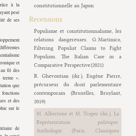
grâce à la
constitutionnelle au Japon
 ayant pesé
Recensions
lité de ses
Populisme et constitutionnalisme, les
veloppement
relations dangereuses. G. Martinico,
ifférentes
Filtering Populist Claims to Fight
entialisme
Populism. The Italian Case in a
hronique et
Comparative Perspective (2021)
 au fil des
R. Ghevontian (dir.), Eugène Pierre,
u terme ».
précurseur du droit parlementaire
ntation que
 fonctions
contemporain (Bruxelles, Bruylant,
ues et des
2019)
hie sur le
M. Albertone et M. Troper (dir.), La
Représentation politique.
téraire de
Anthologie (Paris, Classiques
e, le souci