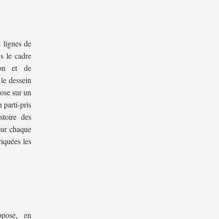
 lignes de
ns le cadre
tion et de
 le dessein
pose sur un
parti‑pris
stoire des
pour chaque
riquées les
uppose, en