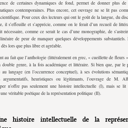
ence de certaines dynamiques de fond, permet de donner plus de 
atiques contemporaines. Plus encore, cet ouvrage ne se lit pas co
 scientifique. Pour ceux des lecteurs qui ont le goût de la langue, du dis
re, il s’effeuille et s’apprécie, comme on le ferait d’un recueil de littér
oit nécessaire, comme ce serait le cas d’une monographie, de s’astrei
 linéaire de peur de manquer quelques développements substantiels. 
 dès lors que plus libre et agréable.
nt au fait que l’anthologie (littéralement en grec, « cueillette de fleurs »
n double genre, à la fois académique et littéraire. Si bien que, par le 
 au langage (en l’occurrence conceptuel), à ses évolutions sémantiq
s argumentatifs, heuristiques ou légitimants, l’ouvrage de M. Al
er n’offre pas seulement une histoire intellectuelle (I), mais se lit
ne véritable poétique de la représentation politique (II).
ne histoire intellectuelle de la représen