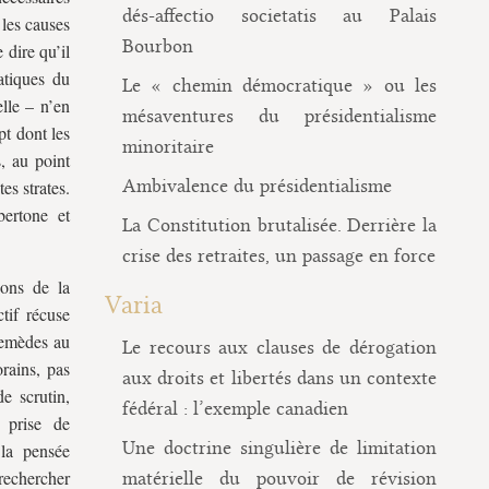
dés-affectio societatis au Palais
 les causes
Bourbon
dire qu’il
atiques du
Le « chemin démocratique » ou les
elle – n’en
mésaventures du présidentialisme
pt dont les
minoritaire
, au point
Ambivalence du présidentialisme
es strates.
bertone et
La Constitution brutalisée. Derrière la
crise des retraites, un passage en force
ions de la
Varia
ctif récuse
remèdes au
Le recours aux clauses de dérogation
rains, pas
aux droits et libertés dans un contexte
e scrutin,
fédéral : l’exemple canadien
 prise de
Une doctrine singulière de limitation
 la pensée
 rechercher
matérielle du pouvoir de révision