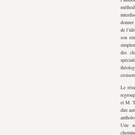
méthodo
interdi
donner 
de l’id
son emp
simplem
des ch
spécial
théolog
croisem
Le résu
regroup
et M. T
dire au
antholo
Une an
chemine