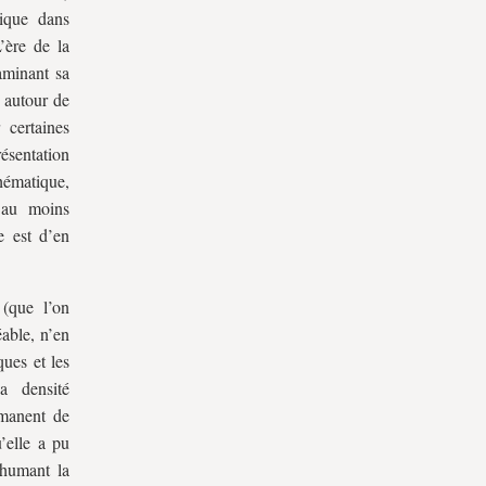
tique dans
L’ère de la
aminant sa
s autour de
 certaines
ésentation
ématique,
d’au moins
e est d’en
 (que l’on
éable, n’en
ques et les
a densité
ermanent de
u’elle a pu
xhumant la