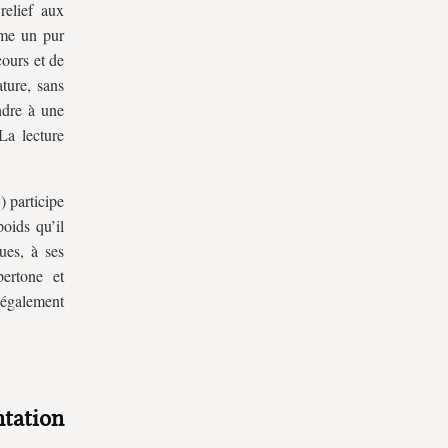
relief aux
mme un pur
cours et de
ature, sans
ndre à une
La lecture
) participe
poids qu’il
ues, à ses
bertone et
 également
tation