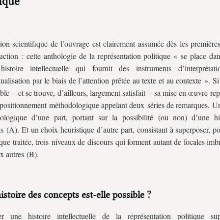
tique
ion scientifique de l’ouvrage est clairement assumée dès les premières
duction : cette anthologie de la représentation politique « se place da
histoire intellectuelle qui fournit des instruments d’interpréta
ualisation par le biais de l’attention prêtée au texte et au contexte ». Si
able – et se trouve, d’ailleurs, largement satisfait – sa mise en œuvre re
positionnement méthodologique appelant deux séries de remarques. Un 
ologique d’une part, portant sur la possibilité (ou non) d’une hi
s (A). Et un choix heuristique d’autre part, consistant à superposer, 
que traitée, trois niveaux de discours qui forment autant de focales imb
x autres (B).
istoire des concepts est‑elle possible ?
er une histoire intellectuelle de la représentation politique s