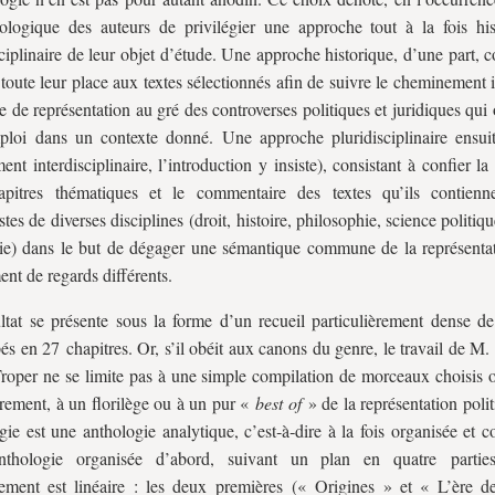
logique des auteurs de privilégier une approche tout à la fois his
sciplinaire de leur objet d’étude. Une approche historique, d’une part, c
toute leur place aux textes sélectionnés afin de suivre le cheminement i
ée de représentation au gré des controverses politiques et juridiques qui 
loi dans un contexte donné. Une approche pluridisciplinaire ensui
ent interdisciplinaire, l’introduction y insiste), consistant à confier la 
apitres thématiques et le commentaire des textes qu’ils contien
istes de diverses disciplines (droit, histoire, philosophie, science politi
ie) dans le but de dégager une sémantique commune de la représentat
ent de regards différents.
ltat se présente sous la forme d’un recueil particulièrement dense de
és en 27 chapitres. Or, s’il obéit aux canons du genre, le travail de M
roper ne se limite pas à une simple compilation de morceaux choisis o
trement, à un florilège ou à un pur «
best of
» de la représentation poli
gie est une anthologie analytique, c’est‑à‑dire à la fois organisée et
thologie organisée d’abord, suivant un plan en quatre partie
ment est linéaire : les deux premières (« Origines » et « L’ère de