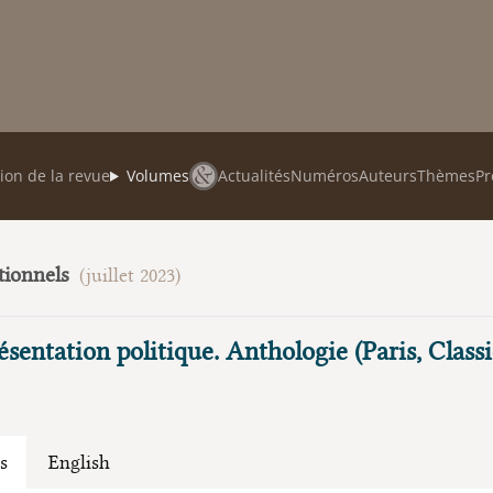
ion de la revue
Volumes
Actualités
Numéros
Auteurs
Thèmes
Pr
tionnels
(juillet 2023)
ésentation politique. Anthologie (Paris, Class
s
English