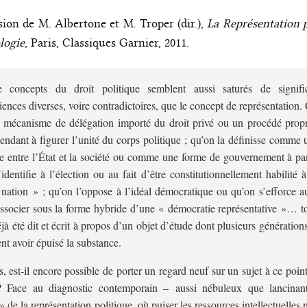
ion de M. Albertone et M. Troper (dir.),
La Représentation p
logie
,
Paris, Classiques Garnier, 2011.
 concepts du droit politique semblent aussi saturés de signific
iences diverses, voire contradictoires, que le concept de représentation.
 mécanisme de délégation importé du droit privé ou un procédé propr
tendant à figurer l’unité du corps politique ; qu’on la définisse comme
ce entre l’État et la société ou comme une forme de gouvernement à par
’identifie à l’élection ou au fait d’être constitutionnellement habilité 
 nation » ; qu’on l’oppose à l’idéal démocratique ou qu’on s’efforce a
associer sous la forme hybride d’une « démocratie représentative »… t
éjà été dit et écrit à propos d’un objet d’étude dont plusieurs génération
ent avoir épuisé la substance.
s, est‑il encore possible de porter un regard neuf sur un sujet à ce point
? Face au diagnostic contemporain – aussi nébuleux que lancinan
» de la représentation politique, où puiser les ressources intellectuelles 