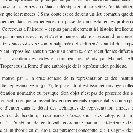
nouveler les termes du débat académique et lui permettre d’en identifier
ien que les remèdes ? Sans doute est‑ce devenu un lieu commun que de 
chercher dans les expériences du passé de quoi éclairer les problém
 Ce recours à l’histoire – et plus particulièrement à l’histoire intellectu
 pas moins nécessaire, et s’avère même salutaire s’agissant d’un conce
cations successives se sont amalgamées et sédimentées au fil du temps
vient impossible, sans un retour au contexte, d’en identifier les différent
est la vocation des textes et commentaires réunis par Manuela Al
Troper sous la forme d’une anthologie de la représentation politique.
t motivé par « la crise actuelle de la représentation et des institut
tie représentative » (p. 7), le projet dont est issu cet ouvrage colle
rétention normative ou pratique. Son objet n’est pas de prescrire des 
 de légitimité que subissent les gouvernements représentatifs contempo
e d’entrer dans le détail des techniques de représentation (modes d
es de délibération, mécanismes d’association des citoyens à la
on…). L’ambition de ce travail, coordonné par une historienne de
ue et un théoricien du droit, est purement conceptuelle : il s’agit « de