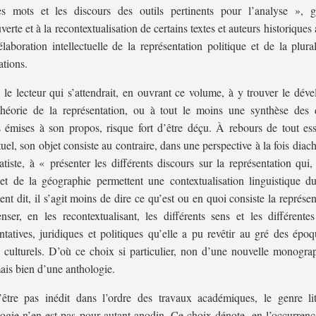
es mots et les discours des outils pertinents pour l’analyse », 
verte et à la recontextualisation de certains textes et auteurs historiques
élaboration intellectuelle de la représentation politique et de la plura
ations.
, le lecteur qui s’attendrait, en ouvrant ce volume, à y trouver le dé
héorie de la représentation, ou à tout le moins une synthèse des d
s émises à son propos, risque fort d’être déçu. À rebours de tout ess
uel, son objet consiste au contraire, dans une perspective à la fois diac
tiste, à « présenter les différents discours sur la représentation qui,
 et de la géographie permettent une contextualisation linguistique d
nt dit, il s’agit moins de dire ce qu’est ou en quoi consiste la représe
nser, en les recontextualisant, les différents sens et les différentes
tatives, juridiques et politiques qu’elle a pu revêtir au gré des époq
 culturels. D’où ce choix si particulier, non d’une nouvelle monograp
mais bien d’une anthologie.
être pas inédit dans l’ordre des travaux académiques, le genre lit
logie n’en est pas pour autant anodin. Ce choix dénote, en l’occurrenc