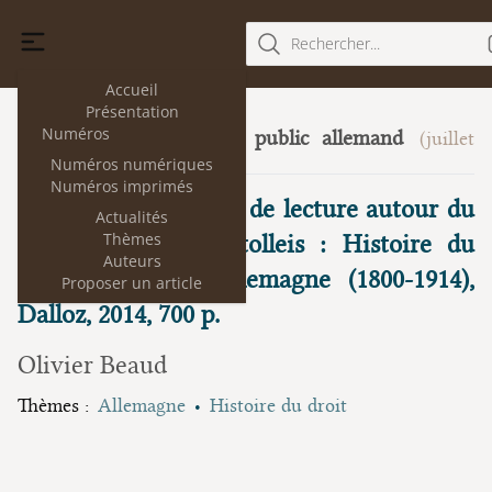
Rechercher...
Accueil
Présentation
Numéros
Histoire du droit public allemand
(juillet
12
2014)
Numéros numériques
Numéros imprimés
Quelques remarques de lecture autour du
Actualités
Thèmes
livre de Michael Stolleis : Histoire du
Auteurs
droit public en Allemagne (1800-1914),
Proposer un article
Dalloz, 2014, 700 p.
Olivier Beaud
Thèmes :
Allemagne
Histoire du droit