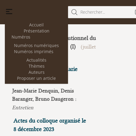
Rechercher...
Accueil
Présentation
Numéros
Le droit constitutionnel du
32
Numéros numériques
Conseil d'État (I)
(juillet
Numéros imprimés
2024)
Actualités
Thèmes
Entretien avec Jean-Marie
Auteurs
Denquin
Proposer un article
Jean-Marie Denquin, Denis
Baranger, Bruno Daugeron :
Entretien
Actes du colloque organisé le
8 décembre 2023