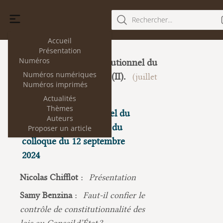
Rechercher...
Accueil
Présentation
Numéros
Le droit constitutionnel du
33
Numéros numériques
Conseil d'État (II).
(juillet
Numéros imprimés
2025)
Actualités
Thèmes
Le droit constitutionnel du
Auteurs
Conseil d’État - Actes du
Proposer un article
colloque du 12 septembre
2024
Nicolas Chifflot :
Présentation
Samy Benzina :
Faut-il confier le
contrôle de constitutionnalité des